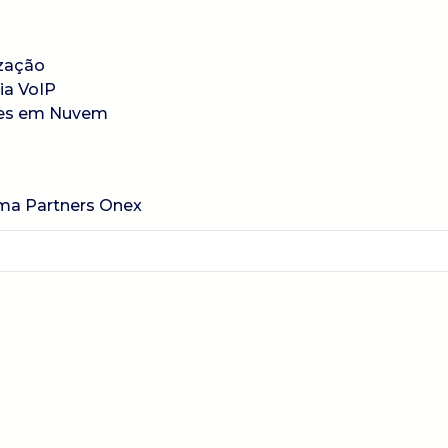
os
ização
ia VoIP
es em Nuvem
onosco
ma Partners Onex