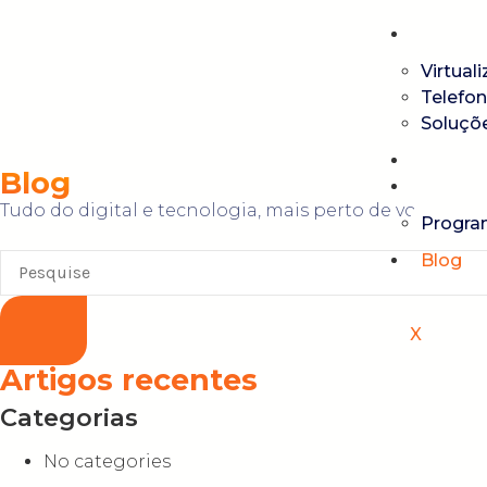
Produt
Virtual
Telefon
Soluçõ
Sobre
Blog
Fale c
Tudo do digital e tecnologia, mais perto de você!
Progra
Blog
X
Artigos recentes
Categorias
No categories