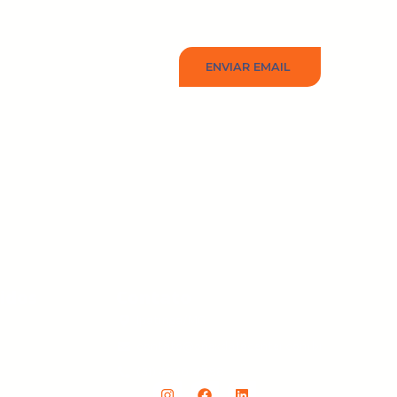
ENVIAR EMAIL
idos
Contato
Ipatinga/MG
contato@onexdatacenter.com.br
(31) 4040-4888